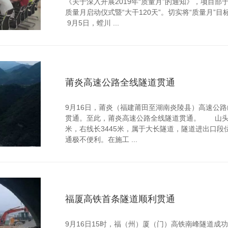
《关于深入开展2019年“质量月”的通知》，项目部于
质量月启动仪式暨“大干120天”。切实将“质量月
9月5日，螳川 ...
莆炎高速公路全线隧道贯通
9月16日，莆炎（福建莆田至湖南炎陵县）高速公
贯通。至此，莆炎高速公路全线隧道贯通。 山头坪
米，右线长3445米，属于大长隧道，隧道进出口段
通极不便利。在施工 ...
福厦高铁首条隧道顺利贯通
9月16日15时，福（州）厦（门）高铁南峰隧道成