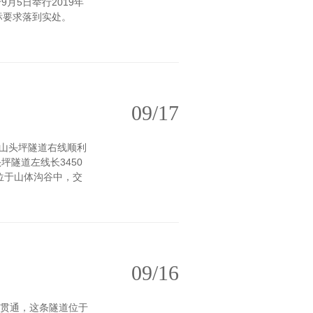
9月5日举行2019年
”目标要求落到实处。
09/17
路山头坪隧道右线顺利
隧道左线长3450
位于山体沟谷中，交
09/16
功贯通，这条隧道位于