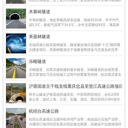
区的过海通道，位于胶州湾海域，是连接青岛市主城与辅城的
重要通道。隧道为城市快速道路，设双向六车道，设计车速
80km/h。为目前世界第三长海底公路隧道、国内最长的海底
木寨岭隧道
隧道。 ...
木寨岭隧道，地处青藏高原东边缘，海拔3216米，年平均气
温5.5℃，最低气温零下34.6℃，全年无霜期仅93天，属高寒
阴湿地带，原有越岭公路弯急坡陡，雪雨多路滑，路基狭窄，
行车条件极差，严重制约了区域经济的发展。该工程是国道
美菰林隧道
212线兰州至罐子沟公路的重要组成部分，也是甘 ...
京福高速公路美菰林隧道，隧道建设项目是国家“十五”期间重
点建设项目。美菰林隧道位于福建省闽清县与尤溪县的交界
处，双洞总长11．2公里。隧道围岩破碎、地质结构极其复
杂、施工难度大。为北京至福州高速公路“咽喉”控制性工程的
乐疃隧道
美菰林隧道提前一个月实现全隧道零误差贯通 ...
乐疃隧道，滨莱高速新建的最长隧道。乐疃隧道的全面贯通，
是滨莱项目乃至全线施工过程中的重要里程碑，标志着滨莱全
线的5座隧道组成的全国最大断面隧道群顺利实现贯通。为今
后建设类似长、大横断面隧道积累了丰富的施工实战经验，起
沪蓉国道主干线支线重庆忠县至垫江高速公路项目
到了示范模板作用。滨莱项目积极助力山东地 ...
明月山隧道沪蓉国道跨越东部、中部和西部地区，全长2200
多公里，途经上海、江苏、安徽、湖北、重庆和四川等6省市.
明月山位于重庆中部，横在重庆主城区和东部城市群中间，极
大阻碍了重庆市区与东部城市群的交通联系。明月山隧道，将
杭绍台高速公路
开辟重庆东向通道，极大解决主城区现有通道 ...
杭绍台高速项目北接环杭州湾产业带，南连温台沿海产业带，
沟通浙江海洋经济发展示范区南北两翼，其建设不仅能增强环