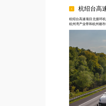
杭绍台高

杭绍台高速项目北接环杭
杭州湾产业带和杭州都市