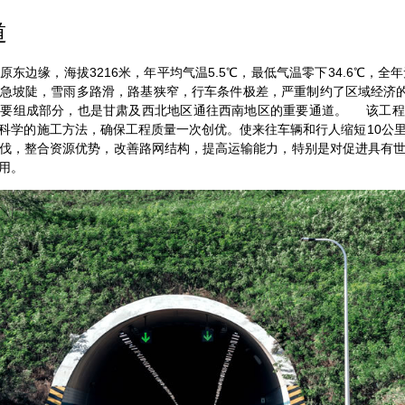
道
东边缘，海拔3216米，年平均气温5.5℃，最低气温零下34.6℃，全
急坡陡，雪雨多路滑，路基狭窄，行车条件极差，严重制约了区域经济的
重要组成部分，也是甘肃及西北地区通往西南地区的重要通道。 该工程
科学的施工方法，确保工程质量一次创优。使来往车辆和行人缩短10公
伐，整合资源优势，改善路网结构，提高运输能力，特别是对促进具有
用。