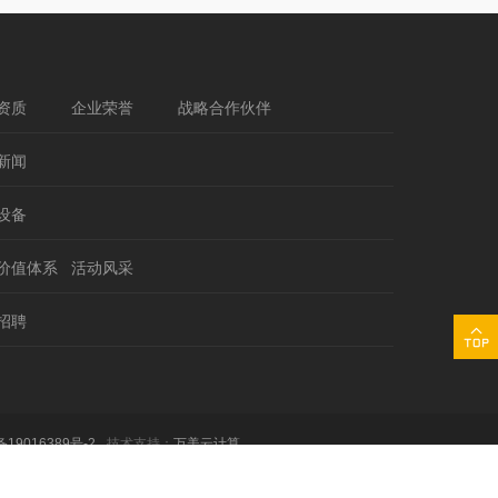
资质
企业荣誉
战略合作伙伴
新闻
设备
价值体系
活动风采
招聘
备19016389号-2
技术支持：
万美云计算