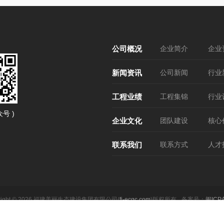
公司概况
企业简介
企业
新闻资讯
公司新闻
行业
工程业绩
工程集锦
行业
号 )
企业文化
团队建设
核心
联系我们
联系方式
人才
yright © 2026 福建美丽生态建设集团有限公司(
fj-ecgc.com
)版权所有
备案号：
闽ICP
关键词：木寨岭隧道 公路
闽公网安备35018302000213号