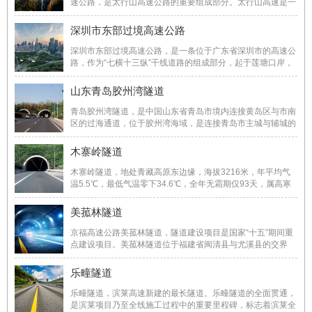
速公路，是太行山高速公路的重要组成部分。太行山高速是一
条“扶贫路、致富路、旅游路、发展路”，对于疏解北京非首都
功能、开发沿线矿产和旅游资源、带动群众脱贫致富具有重要
深圳市东部过境高速公路
意义，是连通北京、河北、河南的一条交 ...
深圳市东部过境高速公路，是一条位于广东省深圳市的高速公
路，作为“七横十三纵”干线道路的组成部分，起于莲塘口岸，
沿线经过罗湖、龙岗和坪山区，终于深汕、惠盐高速公路相交
的金钱坳立交，主要承担香港至深圳东部、惠州、汕头的过境
山东青岛胶州湾隧道
交通、城市东向的对外交通以及罗湖、福 ...
青岛胶州湾隧道，是中国山东省青岛市境内连接黄岛区与市南
区的过海通道，位于胶州湾海域，是连接青岛市主城与辅城的
重要通道。隧道为城市快速道路，设双向六车道，设计车速
80km/h。为目前世界第三长海底公路隧道、国内最长的海底
木寨岭隧道
隧道。 ...
木寨岭隧道，地处青藏高原东边缘，海拔3216米，年平均气
温5.5℃，最低气温零下34.6℃，全年无霜期仅93天，属高寒
阴湿地带，原有越岭公路弯急坡陡，雪雨多路滑，路基狭窄，
行车条件极差，严重制约了区域经济的发展。该工程是国道
美菰林隧道
212线兰州至罐子沟公路的重要组成部分，也是甘 ...
京福高速公路美菰林隧道，隧道建设项目是国家“十五”期间重
点建设项目。美菰林隧道位于福建省闽清县与尤溪县的交界
处，双洞总长11．2公里。隧道围岩破碎、地质结构极其复
杂、施工难度大。为北京至福州高速公路“咽喉”控制性工程的
乐疃隧道
美菰林隧道提前一个月实现全隧道零误差贯通 ...
乐疃隧道，滨莱高速新建的最长隧道。乐疃隧道的全面贯通，
是滨莱项目乃至全线施工过程中的重要里程碑，标志着滨莱全