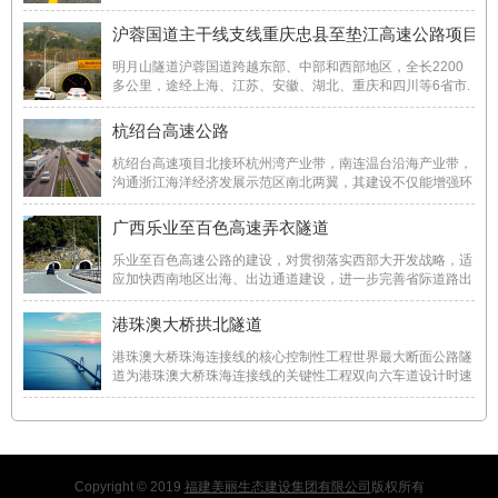
线的5座隧道组成的全国最大断面隧道群顺利实现贯通。为今
后建设类似长、大横断面隧道积累了丰富的施工实战经验，起
沪蓉国道主干线支线重庆忠县至垫江高速公路项目
到了示范模板作用。滨莱项目积极助力山东地 ...
明月山隧道沪蓉国道跨越东部、中部和西部地区，全长2200
多公里，途经上海、江苏、安徽、湖北、重庆和四川等6省市.
明月山位于重庆中部，横在重庆主城区和东部城市群中间，极
大阻碍了重庆市区与东部城市群的交通联系。明月山隧道，将
杭绍台高速公路
开辟重庆东向通道，极大解决主城区现有通道 ...
杭绍台高速项目北接环杭州湾产业带，南连温台沿海产业带，
沟通浙江海洋经济发展示范区南北两翼，其建设不仅能增强环
杭州湾产业带和杭州都市经济圈的辐射功能和产业带之间的经
济互动，而且更有利于浙江海洋经济发展带的快速发展。 ...
广西乐业至百色高速弄衣隧道
乐业至百色高速公路的建设，对贯彻落实西部大开发战略，适
应加快西南地区出海、出边通道建设，进一步完善省际道路出
口及高速公路网结构，改善百色市及乐业县、凌云县交通运输
条件和投资环境，促进沿线地区特色资源开发等，具有重要现
港珠澳大桥拱北隧道
实意义。弄衣隧道设计为分离式隧道，呈北 ...
港珠澳大桥珠海连接线的核心控制性工程世界最大断面公路隧
道为港珠澳大桥珠海连接线的关键性工程双向六车道设计时速
80km/h为国内第一座采用管幕冻结暗挖法施工的隧道
Copyright © 2019
福建美丽生态建设集团有限公司
版权所有